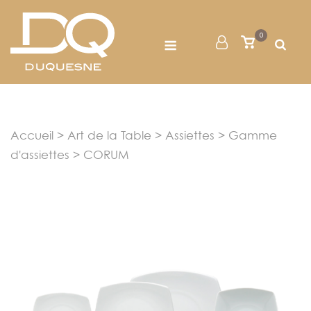
Skip
to
Menu
0
Mon
Voir
content
le
Compte
panier
Accueil
>
Art de la Table
>
Assiettes
>
Gamme
d'assiettes
> CORUM