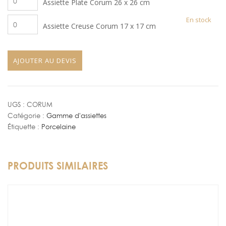
Assiette Plate Corum 26 x 26 cm
de
Lunch
Corum
quantité
En stock
Assiette
Corum
16
Assiette Creuse Corum 17 x 17 cm
de
Plate
21
x
Assiette
Corum
x21
16
Creuse
26
cm
cm
AJOUTER AU DEVIS
Corum
x
17
26
x
cm
17
UGS :
CORUM
Catégorie :
Gamme d'assiettes
cm
Étiquette :
Porcelaine
PRODUITS SIMILAIRES