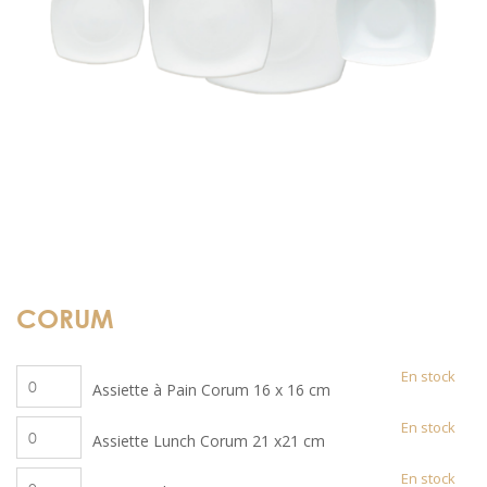
CORUM
quantité
En stock
Assiette à Pain Corum 16 x 16 cm
de
quantité
En stock
Assiette
Assiette Lunch Corum 21 x21 cm
de
à
quantité
En stock
Assiette
Pain