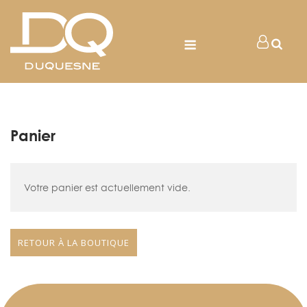
Skip
to
Menu
Mon
content
Compt
Panier
Votre panier est actuellement vide.
RETOUR À LA BOUTIQUE