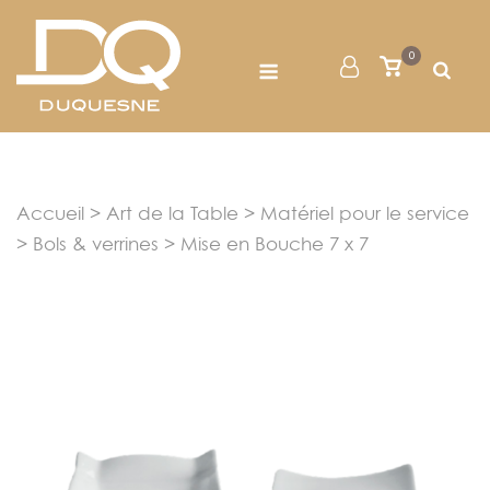
Skip
to
Menu
0
Mon
Voir
content
le
Compte
panier
Accueil
>
Art de la Table
>
Matériel pour le service
>
Bols & verrines
> Mise en Bouche 7 x 7