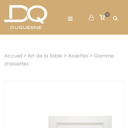
Skip
to
Menu
0
Mon
Voir
content
le
Compte
panier
Accueil
>
Art de la Table
>
Assiettes
> Gamme
d'assiettes