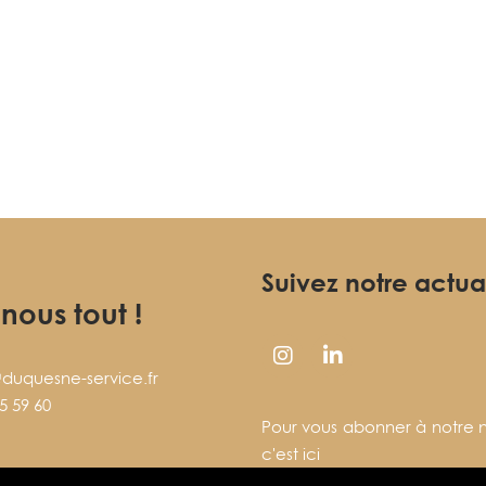
Suivez notre actua
-nous tout !
duquesne-service.fr
5 59 60
Pour vous abonner à notre n
c'est ici