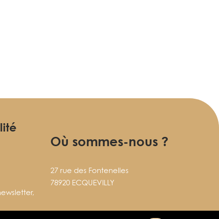
lité
Où sommes-nous ?
27 rue des Fontenelles
78920 ECQUEVILLY
ewsletter,