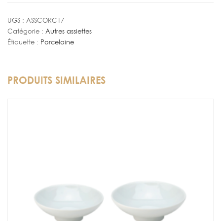
Creuse
Corum
UGS :
ASSCORC17
Catégorie :
Autres assiettes
17
Étiquette :
Porcelaine
x
17
cm
PRODUITS SIMILAIRES