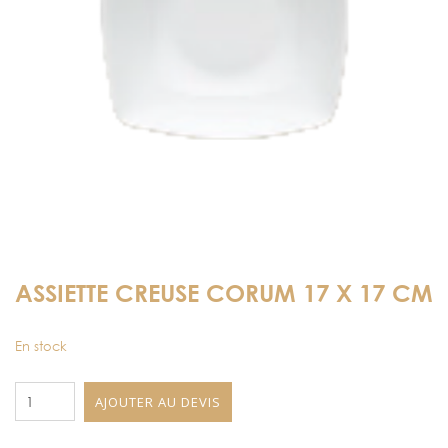
ASSIETTE CREUSE CORUM 17 X 17 CM
En stock
quantité
AJOUTER AU DEVIS
de
Assiette