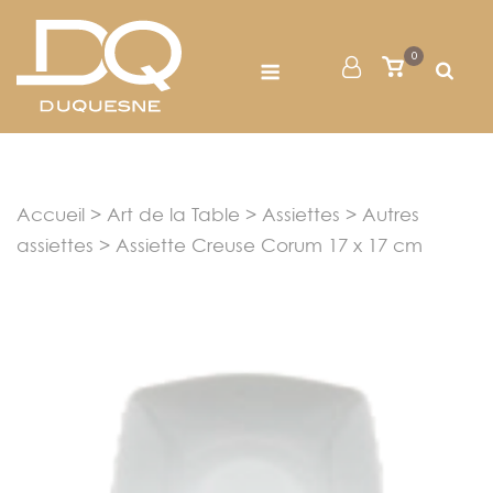
Skip
to
Menu
0
Mon
Voir
content
le
Compte
panier
Accueil
>
Art de la Table
>
Assiettes
>
Autres
assiettes
> Assiette Creuse Corum 17 x 17 cm