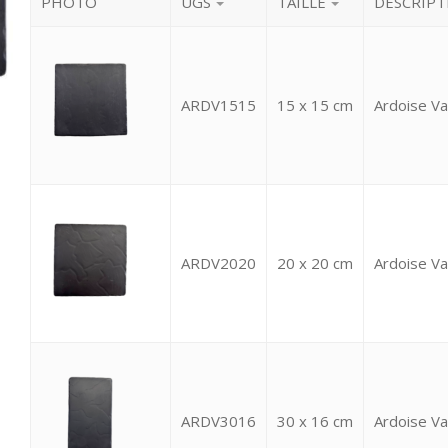
PHOTO
UGS
TAILLE
DESCRIPT
ARDV1515
15 x 15 cm
Ardoise V
ARDV2020
20 x 20 cm
Ardoise V
ARDV3016
30 x 16 cm
Ardoise V