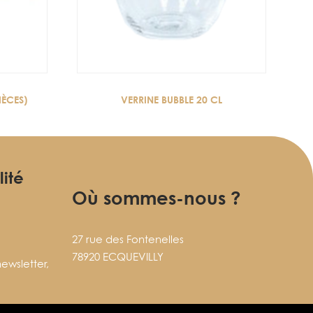
IÈCES)
VERRINE BUBBLE 20 CL
lité
Où sommes-nous ?
27 rue des Fontenelles
78920 ECQUEVILLY
ewsletter,