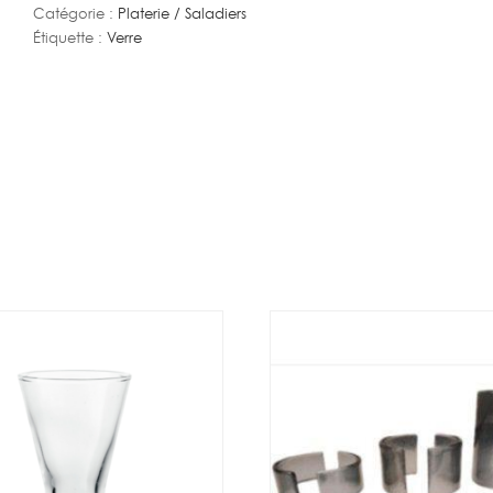
Catégorie :
Platerie / Saladiers
PM
Étiquette :
Verre
0,5L