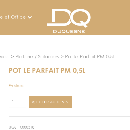
ne et Office
rvice
>
Platerie / Saladiers
> Pot le Parfait PM 0,5L
POT LE PARFAIT PM 0,5L
En stock
quantité
AJOUTER AU DEVIS
de
Pot
le
Parfait
UGS :
K000518