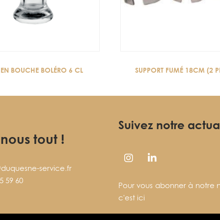
 EN BOUCHE BOLÉRO 6 CL
SUPPORT FUMÉ 18CM (2 P
Suivez notre actua
-nous tout !
duquesne-service.fr
5 59 60
Pour vous abonner à notre n
c'est ici