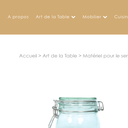
Skip
to
A propos
Art de la Table
Mobilier
Cuisi
content
Accueil
>
Art de la Table
>
Matériel pour le se