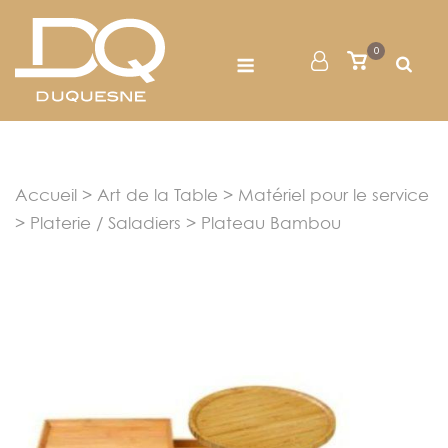
Skip
to
Menu
0
Mon
Voir
content
le
Compte
panier
Accueil
>
Art de la Table
>
Matériel pour le service
>
Platerie / Saladiers
> Plateau Bambou