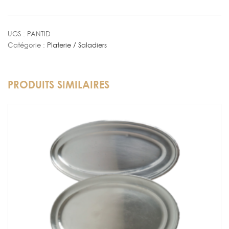
Plateau
Antidérapant
UGS :
PANTID
Catégorie :
Platerie / Saladiers
PRODUITS SIMILAIRES