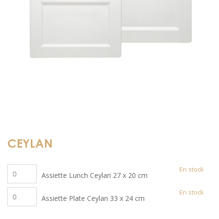
CEYLAN
quantité
En stock
Assiette Lunch Ceylan 27 x 20 cm
de
quantité
En stock
Assiette
Assiette Plate Ceylan 33 x 24 cm
de
Lunch
Assiette
Ceylan