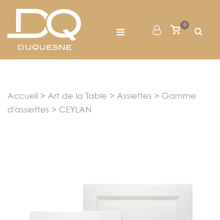
Skip
to
Menu
0
Mon
Voir
content
le
Compte
panier
Accueil
>
Art de la Table
>
Assiettes
>
Gamme
d'assiettes
> CEYLAN