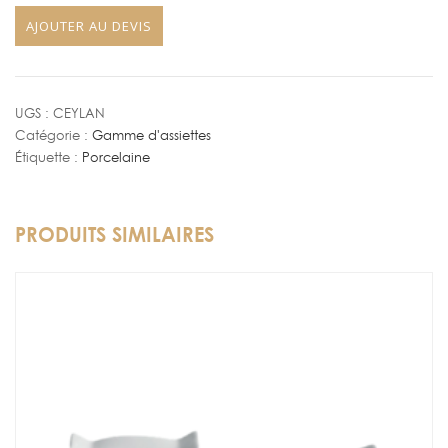
Plate
27
AJOUTER AU DEVIS
Ceylan
x
33
20
x
cm
24
UGS :
CEYLAN
Catégorie :
Gamme d'assiettes
cm
Étiquette :
Porcelaine
PRODUITS SIMILAIRES