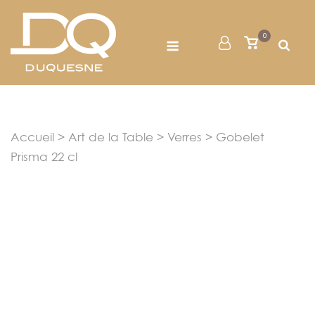
Skip
to
Menu
0
Mon
Voir
content
le
Compte
panier
Accueil
>
Art de la Table
>
Verres
> Gobelet
Prisma 22 cl