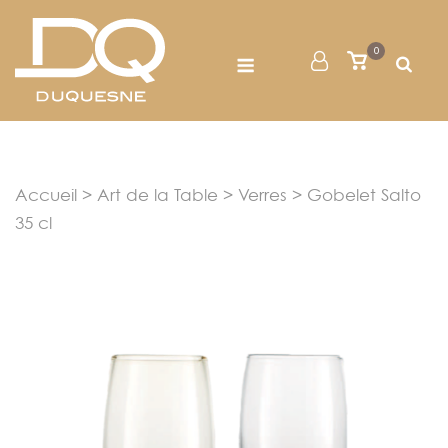
Skip
to
Menu
0
Mon
Voir
content
le
Compte
panier
Accueil
>
Art de la Table
>
Verres
> Gobelet Salto
35 cl