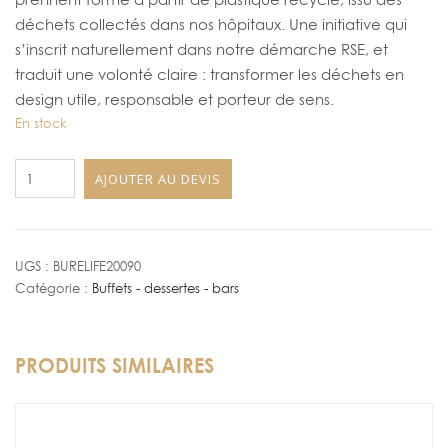
déchets collectés dans nos hôpitaux. Une initiative qui
s’inscrit naturellement dans notre démarche RSE, et
traduit une volonté claire : transformer les déchets en
design utile, responsable et porteur de sens.
En stock
quantité
AJOUTER AU DEVIS
de
Buffet
"Relife"
Floréale
UGS :
BURELIFE20090
Catégorie :
Buffets - dessertes - bars
PRODUITS SIMILAIRES