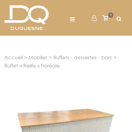
Skip
to
Menu
0
Mon
Voir
content
le
Compte
panier
Accueil
>
Mobilier
>
Buffets - dessertes - bars
>
Buffet « Relife » Floréale