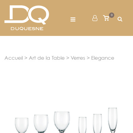
Skip
to
Menu
0
Mon
Voir
content
le
Compte
panier
Accueil
>
Art de la Table
>
Verres
> Elegance