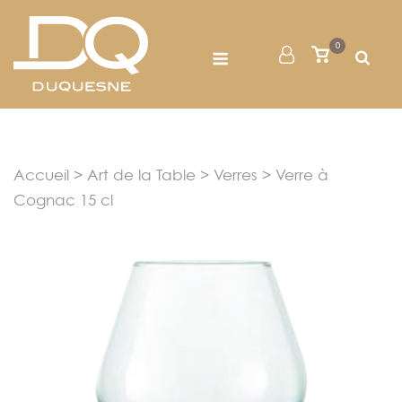
Skip
to
Menu
0
Mon
Voir
content
le
Compte
panier
Accueil
>
Art de la Table
>
Verres
> Verre à
Cognac 15 cl