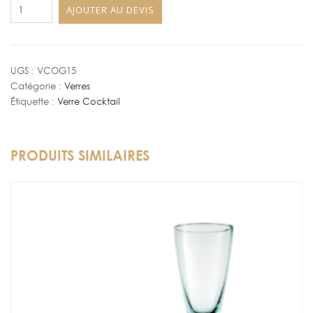
quantité
AJOUTER AU DEVIS
de
Verre
à
Cognac
UGS :
VCOG15
Catégorie :
Verres
15
Étiquette :
Verre Cocktail
cl
PRODUITS SIMILAIRES