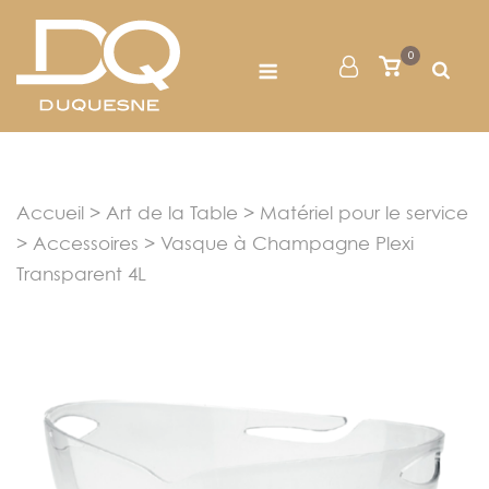
Skip
to
Menu
0
Mon
Voir
content
le
Compte
panier
Accueil
>
Art de la Table
>
Matériel pour le service
>
Accessoires
> Vasque à Champagne Plexi
Transparent 4L