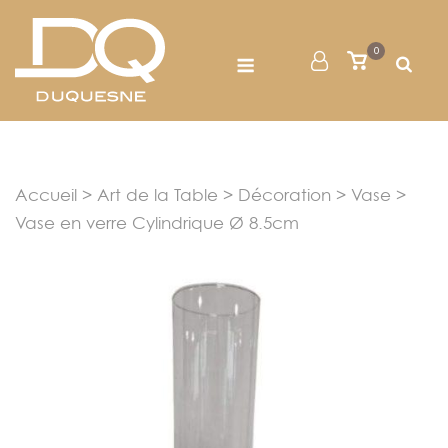
Skip
to
Menu
0
Mon
Voir
content
le
Compte
panier
Accueil
>
Art de la Table
>
Décoration
>
Vase
>
Vase en verre Cylindrique Ø 8.5cm