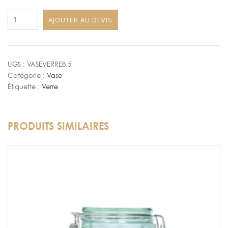
quantité
AJOUTER AU DEVIS
de
Vase
en
verre
UGS :
VASEVERRE8.5
Catégorie :
Vase
Cylindrique
Étiquette :
Verre
Ø
8.5cm
PRODUITS SIMILAIRES