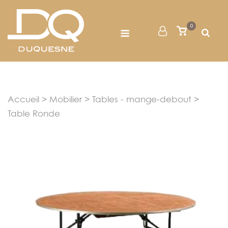
Skip
to
Menu
0
Mon
Voir
content
le
Compte
panier
Accueil
>
Mobilier
>
Tables - mange-debout
>
Table Ronde