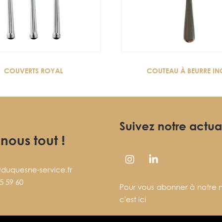
COUVERTS ROYAL
COUTEAU À BEURRE I
Suivez notre actua
-nous tout !
duquesne-service.fr
5 59 60
Pour vous abonner à notre n
c'est ici