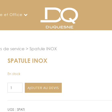
ne et Office
s de service
> Spatule INOX
SPATULE INOX
En stock
quantité
AJOUTER AU DEVIS
de
Spatule
INOX
UGS :
SPATI