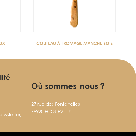
NOX
COUTEAU À FROMAGE MANCHE BOIS
lité
Où sommes-nous ?
27 rue des Fontenelles
78920 ECQUEVILLY
ewsletter,