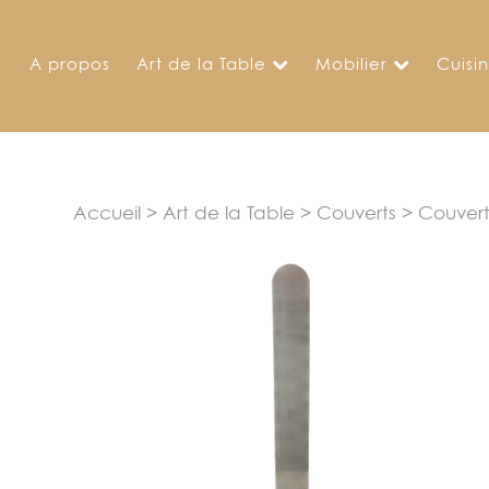
Skip
to
A propos
Art de la Table
Mobilier
Cuisi
content
Accueil
>
Art de la Table
>
Couverts
>
Couvert