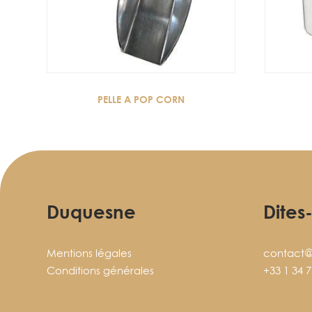
PELLE A POP CORN
Duquesne
Dites
Mentions légales
contact@
Conditions générales
+33 1 34 7