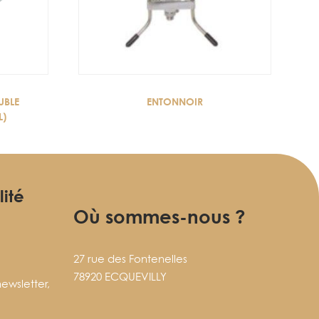
UBLE
ENTONNOIR
L)
lité
Où sommes-nous ?
27 rue des Fontenelles
78920 ECQUEVILLY
ewsletter,