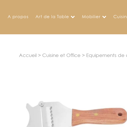
Skip
to
A propos
Art de la Table
Mobilier
Cuisi
content
Accueil
>
Cuisine et Office
>
Equipements de c