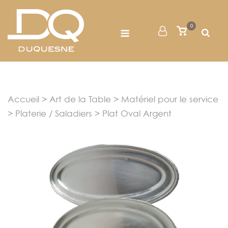
Skip
to
Menu
0
Mon
Voir
content
le
Compte
panier
Accueil
>
Art de la Table
>
Matériel pour le service
>
Platerie / Saladiers
> Plat Oval Argent