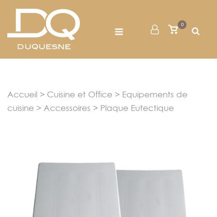
Skip
to
Menu
0
Mon
Voir
content
le
Compte
panier
Accueil
>
Cuisine et Office
>
Equipements de
cuisine
>
Accessoires
> Plaque Eutectique