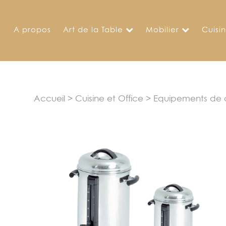
Skip
to
A propos
Art de la Table
Mobilier
Cuisi
content
Accueil
>
Cuisine et Office
>
Equipements de c