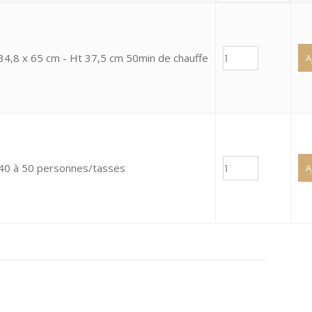
34,8 x 65 cm - Ht 37,5 cm 50min de chauffe
A
40 à 50 personnes/tasses
A