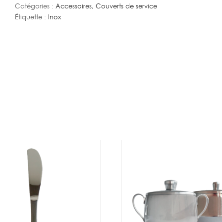
Catégories :
Accessoires
,
Couverts de service
Ø
Étiquette :
Inox
35
cm