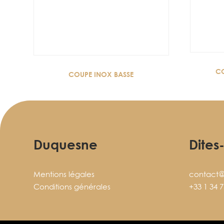
CO
COUPE INOX BASSE
Duquesne
Dites
Mentions légales
contact@
Conditions générales
+33 1 34 7