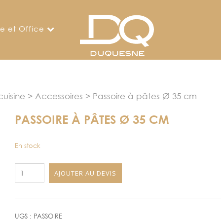
ne et Office
uisine
>
Accessoires
> Passoire à pâtes Ø 35 cm
PASSOIRE À PÂTES Ø 35 CM
En stock
quantité
AJOUTER AU DEVIS
de
Passoire
à
pâtes
UGS :
PASSOIRE