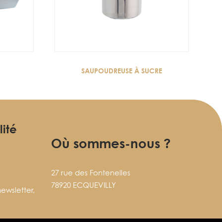
SAUPOUDREUSE À SUCRE
lité
Où sommes-nous ?
27 rue des Fontenelles
78920 ECQUEVILLY
ewsletter,