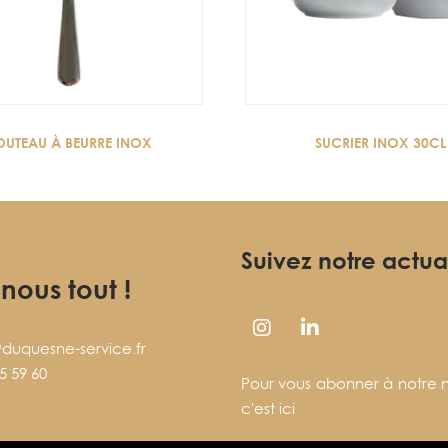
UTEAU À BEURRE INOX
SUCRIER INOX 30CL
Suivez notre actua
-nous tout !
duquesne-service.fr
5 59 60
Pour vous abonner à notre n
c'est ici