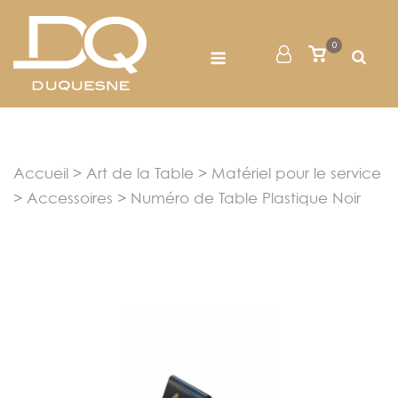
Skip
to
Menu
0
Mon
Voir
content
le
Compte
panier
Accueil
>
Art de la Table
>
Matériel pour le service
>
Accessoires
> Numéro de Table Plastique Noir