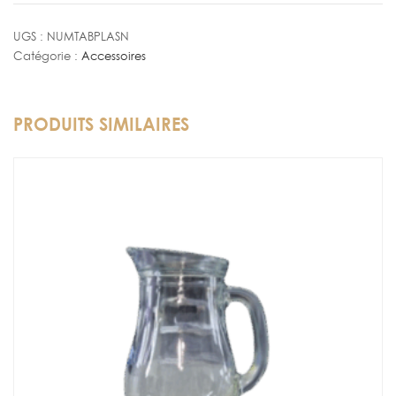
de
Table
UGS :
NUMTABPLASN
Catégorie :
Accessoires
Plastique
Noir
PRODUITS SIMILAIRES