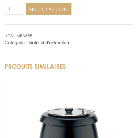
quantité
AJOUTER AU DEVIS
de
Machine
à
Barbe
UGS :
MBARBE
Catégorie :
Matériel d'animation
à
Papa
PRODUITS SIMILAIRES