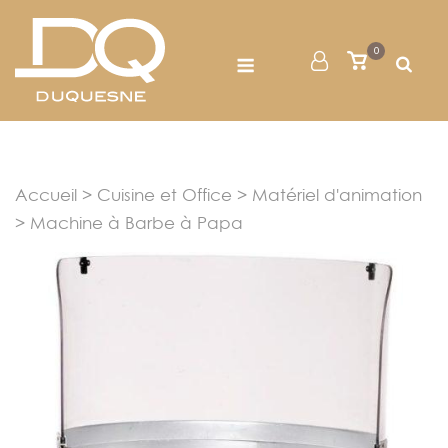
Skip
to
Menu
0
Mon
Voir
content
le
Compte
panier
Accueil
>
Cuisine et Office
>
Matériel d'animation
> Machine à Barbe à Papa