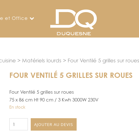
ne et Office
uisine
>
Matériels lourds
> Four Ventilé 5 grilles sur roue
FOUR VENTILÉ 5 GRILLES SUR ROUES
Four Ventilé 5 grilles sur roues
75 x 86 cm Ht 90 cm / 3 Kwh 3000W 230V
En stock
quantité
AJOUTER AU DEVIS
de
Four