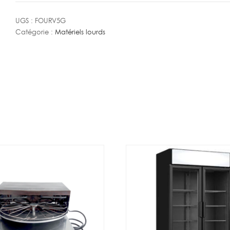
Ventilé
5
UGS :
FOURV5G
Catégorie :
Matériels lourds
grilles
sur
roues