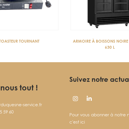
TOASTEUR TOURNANT
ARMOIRE À BOISSONS NOIRE 
630 L
Suivez notre actua
-nous tout !
duquesne-service.fr
5 59 60
Pour vous abonner à notre n
c'est ici