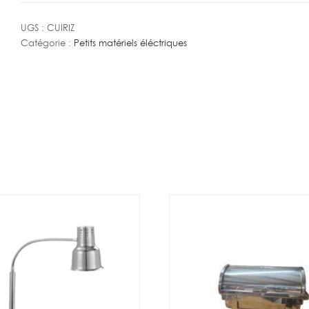
A
Riz
UGS :
CUIRIZ
Catégorie :
Petits matériels éléctriques
5L