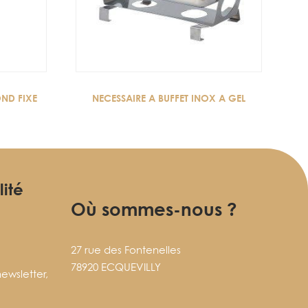
OND FIXE
NECESSAIRE A BUFFET INOX A GEL
lité
Où sommes-nous ?
27 rue des Fontenelles
78920 ECQUEVILLY
ewsletter,