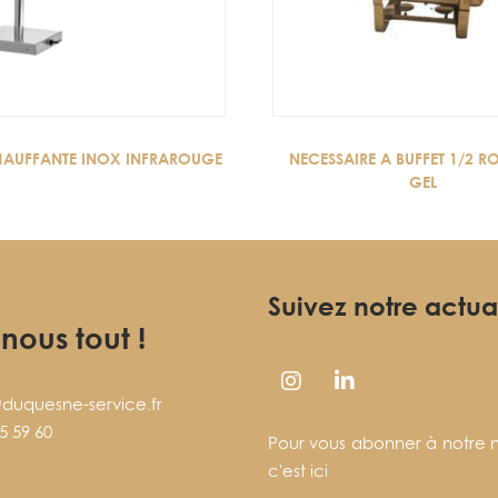
HAUFFANTE INOX INFRAROUGE
NECESSAIRE A BUFFET 1/2 R
GEL
Suivez notre actua
-nous tout !
duquesne-service.fr
5 59 60
Pour vous abonner à notre n
c'est ici