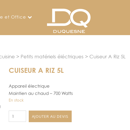
ne et Office
uisine
>
Petits matériels éléctriques
> Cuiseur A Riz 5L
CUISEUR A RIZ 5L
Appareil électrique
Maintien au chaud – 700 Watts
En stock
quantité
AJOUTER AU DEVIS
de
Cuiseur