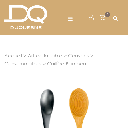
Skip
to
Menu
0
Mon
Voir
content
le
Compte
panier
Accueil
>
Art de la Table
>
Couverts
>
Consommables
> Cuillère Bambou