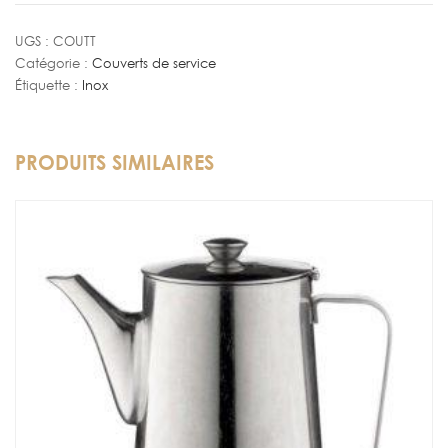
à
Tourte
UGS :
COUTT
Catégorie :
Couverts de service
Étiquette :
Inox
PRODUITS SIMILAIRES