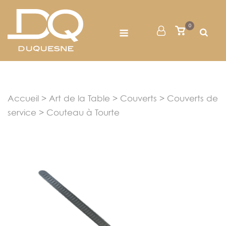
Skip
to
Menu
0
Mon
Voir
content
le
Compte
panier
Accueil
>
Art de la Table
>
Couverts
>
Couverts de
service
> Couteau à Tourte