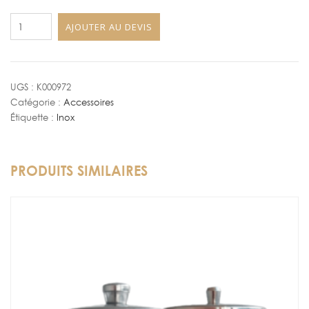
quantité
AJOUTER AU DEVIS
de
COCOTTE
MOKA
7
UGS :
K000972
Catégorie :
Accessoires
L
Étiquette :
Inox
PRODUITS SIMILAIRES