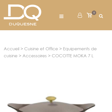
Skip
to
Menu
0
Mon
Voir
content
le
Compte
panier
Accueil
>
Cuisine et Office
>
Equipements de
cuisine
>
Accessoires
> COCOTTE MOKA 7 L