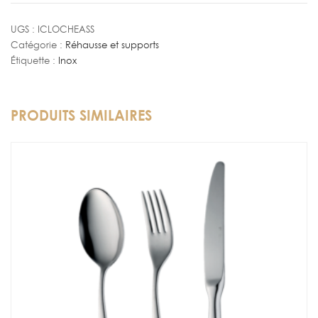
à
Assiette
UGS :
ICLOCHEASS
Catégorie :
Réhausse et supports
23
Étiquette :
Inox
cm
PRODUITS SIMILAIRES