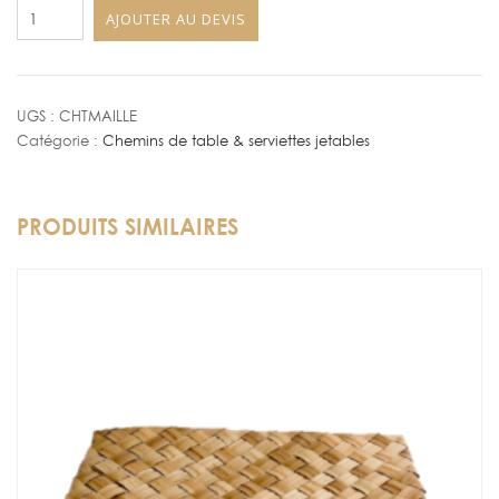
quantité
AJOUTER AU DEVIS
de
Chemin
de
Table
UGS :
CHTMAILLE
Catégorie :
Chemins de table & serviettes jetables
Maille
250
x
PRODUITS SIMILAIRES
40
cm