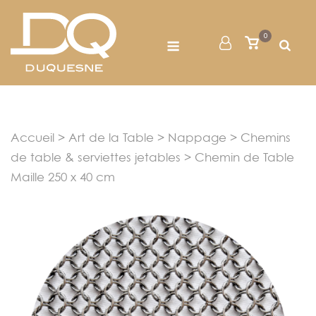
Skip
to
Menu
0
Mon
Voir
content
le
Compte
panier
Accueil
>
Art de la Table
>
Nappage
>
Chemins
de table & serviettes jetables
> Chemin de Table
Maille 250 x 40 cm