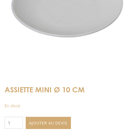
ASSIETTE MINI Ø 10 CM
En stock
quantité
AJOUTER AU DEVIS
de
Assiette