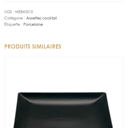
mini
Ø
UGS :
MEBASS10
Catégorie :
Assiettes cocktail
10
Étiquette :
Porcelaine
cm
PRODUITS SIMILAIRES