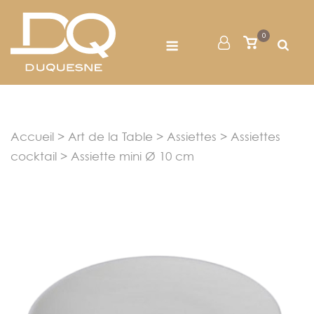
Skip
to
Menu
0
Mon
Voir
content
le
Compte
panier
Accueil
>
Art de la Table
>
Assiettes
>
Assiettes
cocktail
> Assiette mini Ø 10 cm