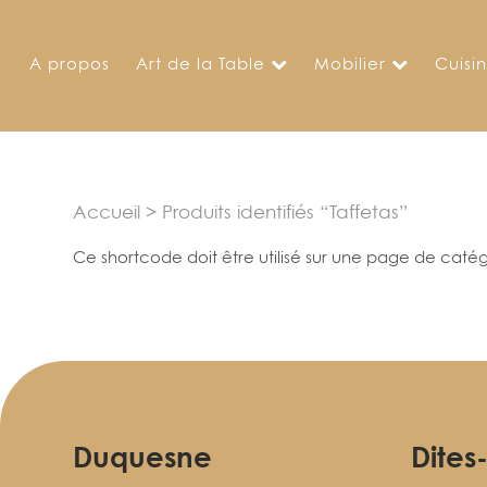
Skip
to
A propos
Art de la Table
Mobilier
Cuisi
content
Accueil
> Produits identifiés “Taffetas”
Ce shortcode doit être utilisé sur une page de catég
Duquesne
Dites