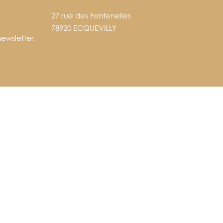
27 rue des Fontenelles
78920 ECQUEVILLY
ewsletter,