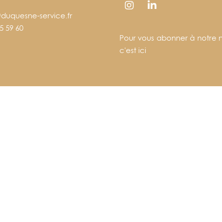
duquesne-service.fr
5 59 60
Pour vous abonner à notre n
c'est ici