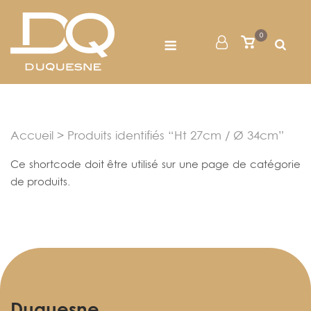
Skip
to
Menu
0
Mon
Voir
content
le
Compte
panier
Accueil
> Produits identifiés “Ht 27cm / Ø 34cm”
Ce shortcode doit être utilisé sur une page de catégorie
de produits.
Duquesne